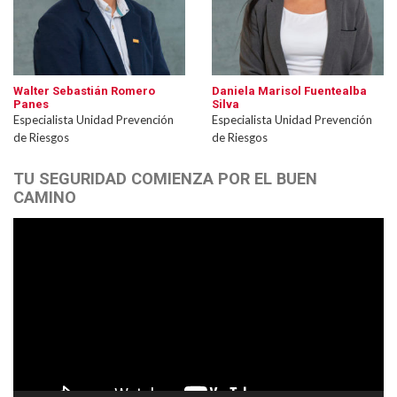
Walter Sebastián Romero
Daniela Marisol Fuentealba
Panes
Silva
Especialista Unidad Prevención
Especialista Unidad Prevención
de Riesgos
de Riesgos
TU SEGURIDAD COMIENZA POR EL BUEN
CAMINO
Reproductor
de
vídeo